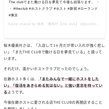
The clubでまた働ける日を夢見て今後も頑張ります。 ・
・ #theclub #ホストクラブ #ホスト #新宿 #ローランド
#東京
A post shared by
桜木 優美叶【the club】
(@yumito_0fficial) on
桜木優美叶さは、「入店して1ヶ月だが思い入れが強く悲し
い」「またTHE CLUBで働ける日を夢見ている」と語って
います。
それだけ、温かいホストクラブだったのでしょう。
在籍ホスト多くは、
「またみんなで一緒にホストをした
い」「復活をあきらめる気はない」と強い意志を持ってい
る
ようです。
今後在籍ホストに愛される店THE CLUBの再開店すること
を期待しましょう！