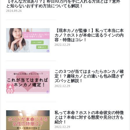
【そんな方法あり？】即日10万円を手に入れる方法とは？意外
と知らないおすすめ方法についても解説！
2024.09.26
【現本カノが監修！】私って本当に本
カノ？ホストが本命に送るラインの内
容・特徴はコレ！
2022.12.29
この３つが当てはまったらホンカノ確
定！？趣味カノとの違いも包み隠さず
ズバッと解説！
2022.12.29
私って本命？ホストの本命彼女の特徴
とは？本命に対する態度や見分け方も
紹介！
2022.12.29