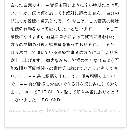
言った言葉です。 – 皆様も同じように辛い時期だとは思
いますが、僕は何があっても絶対に諦めません。 自分の
頑張りが皆様の勇気となるよう 今こそ、この言葉の意味
を僕の行動をもって証明したいと思います。 – – そして
最後になりますが 新型コロナによって被害に遭われた
方々の早期の回復と御冥福を祈っております。 – また
日々尽力して頂いている医療従事者の方々には心より感
謝申し上げます。 微力ながら、皆様の力となれるよう可
能な限り医療機関への寄付等は続けていこうと考えてお
ります。 – – 共に頑張りましょう。 僕も頑張りますの
で。 – – 再び皆様にお会いできる日を楽しみにしており
ます。 今までTHE CLUBを愛して頂き本当にありがとう
ございました。 ROLAND
A post shared by
【ROLAND】
(@roland_0fficial) on
JUL 9