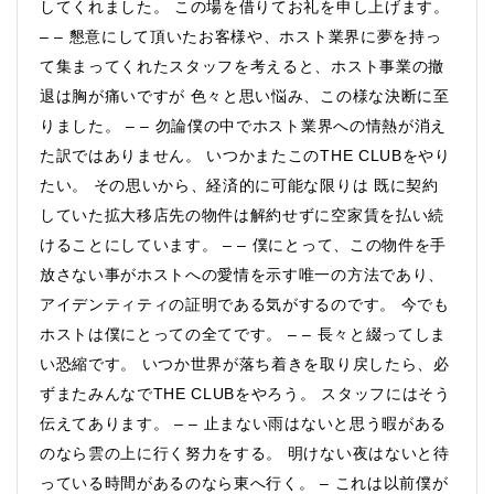
してくれました。 この場を借りてお礼を申し上げます。
– – 懇意にして頂いたお客様や、ホスト業界に夢を持っ
て集まってくれたスタッフを考えると、ホスト事業の撤
退は胸が痛いですが 色々と思い悩み、この様な決断に至
りました。 – – 勿論僕の中でホスト業界への情熱が消え
た訳ではありません。 いつかまたこのTHE CLUBをやり
たい。 その思いから、経済的に可能な限りは 既に契約
していた拡大移店先の物件は解約せずに空家賃を払い続
けることにしています。 – – 僕にとって、この物件を手
放さない事がホストへの愛情を示す唯一の方法であり、
アイデンティティの証明である気がするのです。 今でも
ホストは僕にとっての全てです。 – – 長々と綴ってしま
い恐縮です。 いつか世界が落ち着きを取り戻したら、必
ずまたみんなでTHE CLUBをやろう。 スタッフにはそう
伝えてあります。 – – 止まない雨はないと思う暇がある
のなら雲の上に行く努力をする。 明けない夜はないと待
っている時間があるのなら東へ行く。 – これは以前僕が