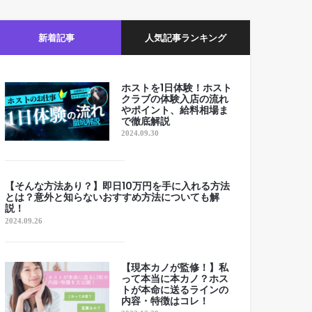
新着記事
人気記事ランキング
ホストを1日体験！ホスト
クラブの体験入店の流れ
やポイント、給料相場ま
で徹底解説
2024.09.30
【そんな方法あり？】即日10万円を手に入れる方法
とは？意外と知らないおすすめ方法についても解
説！
2024.09.26
【現本カノが監修！】私
って本当に本カノ？ホス
トが本命に送るラインの
内容・特徴はコレ！