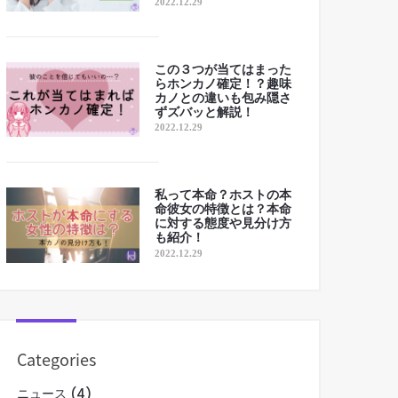
2022.12.29
この３つが当てはまった
らホンカノ確定！？趣味
カノとの違いも包み隠さ
ずズバッと解説！
2022.12.29
私って本命？ホストの本
命彼女の特徴とは？本命
に対する態度や見分け方
も紹介！
2022.12.29
Categories
ニュース
(4)