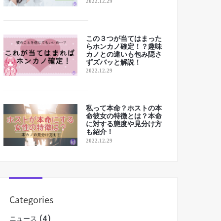
2022.12.29
この３つが当てはまった
らホンカノ確定！？趣味
カノとの違いも包み隠さ
ずズバッと解説！
2022.12.29
私って本命？ホストの本
命彼女の特徴とは？本命
に対する態度や見分け方
も紹介！
2022.12.29
Categories
ニュース
(4)