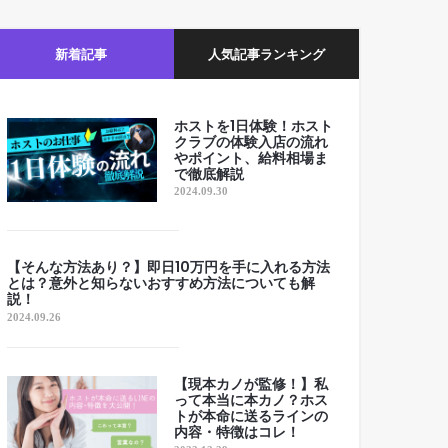
新着記事
人気記事ランキング
ホストを1日体験！ホスト
クラブの体験入店の流れ
やポイント、給料相場ま
で徹底解説
2024.09.30
【そんな方法あり？】即日10万円を手に入れる方法
とは？意外と知らないおすすめ方法についても解
説！
2024.09.26
【現本カノが監修！】私
って本当に本カノ？ホス
トが本命に送るラインの
内容・特徴はコレ！